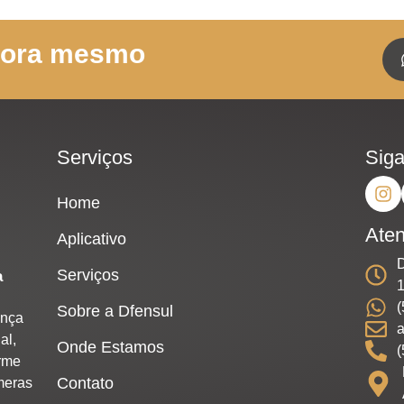
gora mesmo
Serviços
Siga
Home
Ate
Aplicativo
D
Serviços
a
(
Sobre a Dfensul
ança
al,
Onde Estamos
(
arme
Contato
meras