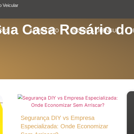
 Veicular
ua Casa Rosário do
ÇOS
APLICATIVO
SOBRE A DFENSUL
Segurança DIY vs Empresa
Especializada: Onde Economizar