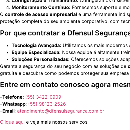
Configuração e Treinamento:
Configuramos o sistem
Monitoramento Contínuo:
Fornecemos suporte e moni
O
controle de acesso empresarial
é uma ferramenta indisp
proteção completa do seu ambiente corporativo, com tecn
Por que contratar a Dfensul Segurança
Tecnologia Avançada:
Utilizamos os mais modernos 
Equipe Especializada:
Nossa equipe é altamente trei
Soluções Personalizadas:
Oferecemos soluções adapt
Garanta a segurança do seu negócio com as soluções de
gratuita e descubra como podemos proteger sua empresa c
Entre em contato conosco agora mes
–
Telefone
:
(55) 3422-0909
–
Whatsapp
:
(55) 98123-2526
–
Email
:
atendimento@dfensulseguranca.com.br
Clique aqui
e veja mais nossos serviços!