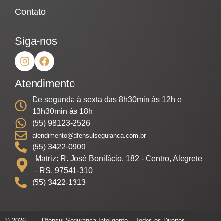
Contato
Siga-nos
Atendimento
De segunda à sexta das 8h30min às 12h e
13h30min às 18h
(55) 98123-2526
atendimento@dfensulseguranca.com.br
(55) 3422-0909
Matriz: R. José Bonifácio, 182 - Centro, Alegrete
- RS, 97541-310
(55) 3422-1313
© 2026
– Dfensul Segurança Inteligente – Todos os Direitos